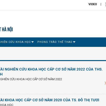
VIDEO
T HÀ NỘI
GHIÊN CỨU KHOA HỌC
PHONG TRÀO THỂ THAO
TÀI NGHIÊN CỨU KHOA HỌC CẤP CƠ SỞ NĂM 2022 CỦA THS.
CH
NGHIÊN CỨU KHOA HỌC CẤP CƠ SỞ NĂM 2022
ÀI KHOA HỌC CẤP CƠ SỞ NĂM 2020 CỦA TS. ĐỖ THỊ TƯƠI
KHOA HỌC