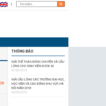
THÔNG BÁO
GIẢI THỂ THAO BÓNG CHUYỀN VÀ CẦU
LÔNG CHO SINH VIÊN KHÓA 42
07/05/2018
GIẢI CẦU LÔNG CÁC TRƯỜNG ĐẠI HỌC,
HỌC VIỆN VÀ CAO ĐẲNG KHU VỰC HÀ
NỘI NĂM 2018
04/05/2018