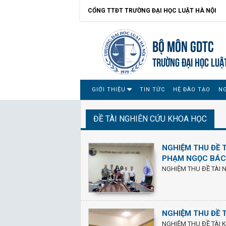
CỔNG TTĐT TRƯỜNG ĐẠI HỌC LUẬT HÀ NỘI
Bộ môn GDTC
TRƯỜNG ĐẠI HỌC LUẬ
GIỚI THIỆU
TIN TỨC
HỆ ĐÀO TẠO
N
ĐỀ TÀI NGHIÊN CỨU KHOA HỌC
NGHIỆM THU ĐỀ 
PHẠM NGỌC BÁ
NGHIỆM THU ĐỀ TÀI 
NGHIỆM THU ĐỀ T
NGHIỆM THU ĐỀ TÀI 