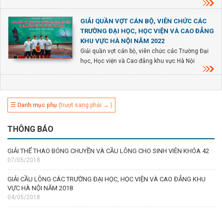
GIẢI QUẦN VỢT CÁN BỘ, VIÊN CHỨC CÁC
TRƯỜNG ĐẠI HỌC, HỌC VIỆN VÀ CAO ĐẲNG
KHU VỰC HÀ NỘI NĂM 2022
Giải quần vợt cán bộ, viên chức các Trường Đại
học, Học viện và Cao đẳng khu vực Hà Nội
☰ Danh mục phụ
(trượt sang phải → )
THÔNG BÁO
GIẢI THỂ THAO BÓNG CHUYỀN VÀ CẦU LÔNG CHO SINH VIÊN KHÓA 42
07/05/2018
GIẢI CẦU LÔNG CÁC TRƯỜNG ĐẠI HỌC, HỌC VIỆN VÀ CAO ĐẲNG KHU
VỰC HÀ NỘI NĂM 2018
04/05/2018