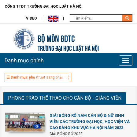
CỔNG TTĐT TRƯỜNG ĐẠI HỌC LUẬT HÀ NỘI
VIDEO
Bộ môn GDTC
TRƯỜNG ĐẠI HỌC LUẬT HÀ NỘI
Danh mục chính
Toggle
naviga
☰ Danh mục phụ
(trượt sang phải → )
PHONG TRÀO THỂ THAO CHO CÁN BỘ - GIẢNG VIÊN
GIẢI BÓNG RỔ NAM CÁN BỘ & NỮ SINH
VIÊN CÁC TRƯỜNG ĐẠI HỌC, HỌC VIỆN VÀ
CAO ĐẲNG KHU VỰC HÀ NỘI NĂM 2023
GIẢI BÓNG RỔ 2023