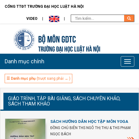
CỔNG TTĐT TRƯỜNG ĐẠI HỌC LUẬT HÀ NỘI
VIDEO
Bộ môn GDTC
TRƯỜNG ĐẠI HỌC LUẬT HÀ NỘI
Danh mục chính
Toggle
naviga
☰ Danh mục phụ
(trượt sang phải → )
GIÁO TRÌNH, TẬP BÀI GIẢNG, SÁCH CHUYÊN KHẢO,
SÁCH THAM KHẢO
SÁCH HƯỚNG DẪN HỌC TẬP MÔN YOGA
ĐỒNG CHỦ BIÊN THS NGÔ THỊ THU & THS PHẠM
NGỌC BÁCH