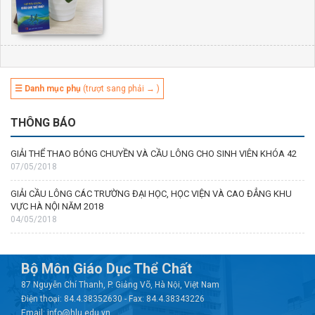
☰ Danh mục phụ
(trượt sang phải → )
THÔNG BÁO
GIẢI THỂ THAO BÓNG CHUYỀN VÀ CẦU LÔNG CHO SINH VIÊN KHÓA 42
07/05/2018
GIẢI CẦU LÔNG CÁC TRƯỜNG ĐẠI HỌC, HỌC VIỆN VÀ CAO ĐẲNG KHU
VỰC HÀ NỘI NĂM 2018
04/05/2018
Bộ Môn Giáo Dục Thể Chất
87 Nguyễn Chí Thanh, P. Giảng Võ, Hà Nội, Việt Nam
Điện thoại: 84.4.38352630 - Fax: 84.4.38343226
Email: info@hlu.edu.vn