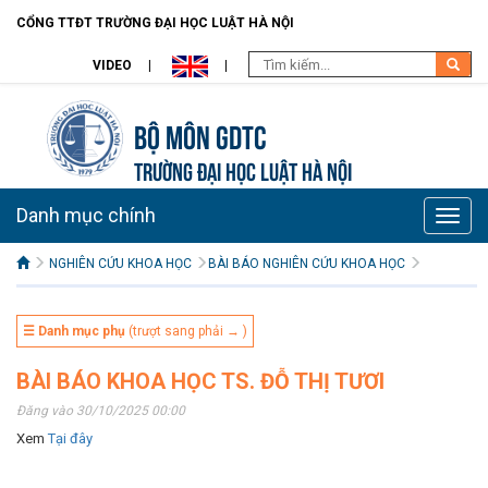
CỔNG TTĐT TRƯỜNG ĐẠI HỌC LUẬT HÀ NỘI
VIDEO
Bộ môn GDTC
TRƯỜNG ĐẠI HỌC LUẬT HÀ NỘI
Danh mục chính
Toggle
naviga
NGHIÊN CỨU KHOA HỌC
BÀI BÁO NGHIÊN CỨU KHOA HỌC
☰ Danh mục phụ
(trượt sang phải → )
BÀI BÁO KHOA HỌC TS. ĐỖ THỊ TƯƠI
Đăng vào 30/10/2025 00:00
Xem
Tại đây