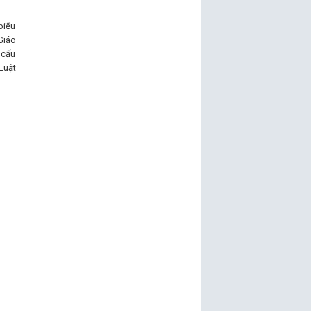
biểu
Giáo
 cấu
Luật