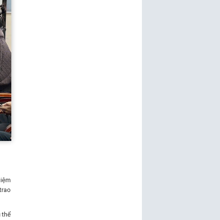
hiệm
trao
 thể