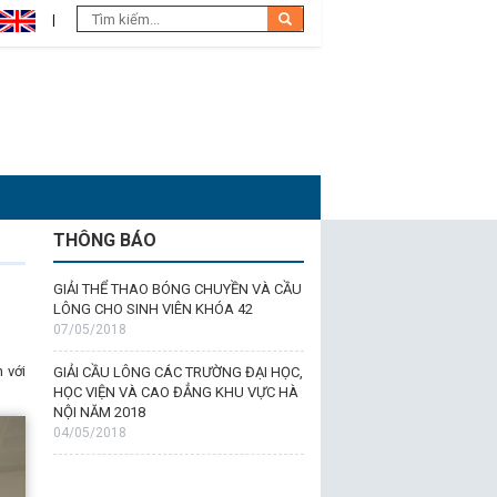
THÔNG BÁO
GIẢI THỂ THAO BÓNG CHUYỀN VÀ CẦU
LÔNG CHO SINH VIÊN KHÓA 42
07/05/2018
 với
GIẢI CẦU LÔNG CÁC TRƯỜNG ĐẠI HỌC,
HỌC VIỆN VÀ CAO ĐẲNG KHU VỰC HÀ
NỘI NĂM 2018
04/05/2018