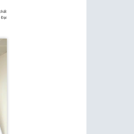
chất
 Đại