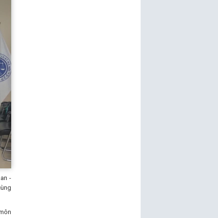
an -
cùng
 môn