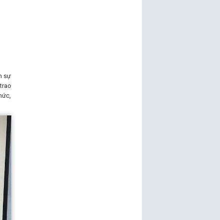
n sự
trao
hức,