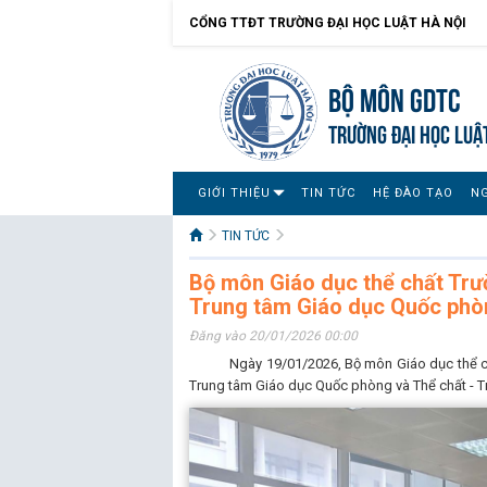
CỔNG TTĐT TRƯỜNG ĐẠI HỌC LUẬT HÀ NỘI
Bộ môn GDTC
TRƯỜNG ĐẠI HỌC LUẬ
GIỚI THIỆU
TIN TỨC
HỆ ĐÀO TẠO
N
TIN TỨC
Bộ môn Giáo dục thể chất Trư
Trung tâm Giáo dục Quốc phòn
Đăng vào 20/01/2026 00:00
Ngày 19/01/2026, Bộ môn Giáo dục thể chất T
Trung tâm Giáo dục Quốc phòng và Thể chất - 