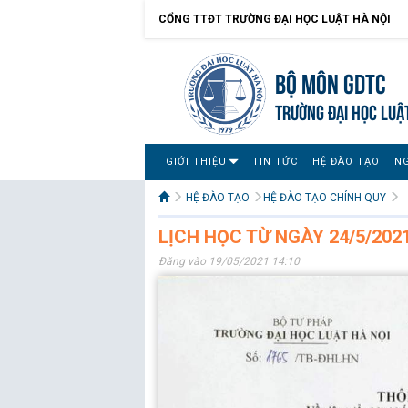
CỔNG TTĐT TRƯỜNG ĐẠI HỌC LUẬT HÀ NỘI
Bộ môn GDTC
TRƯỜNG ĐẠI HỌC LUẬ
GIỚI THIỆU
TIN TỨC
HỆ ĐÀO TẠO
N
HỆ ĐÀO TẠO
HỆ ĐÀO TẠO CHÍNH QUY
LỊCH HỌC TỪ NGÀY 24/5/202
Đăng vào 19/05/2021 14:10