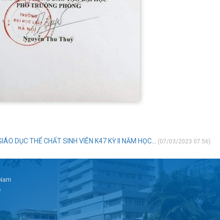
IÁO DỤC THỂ CHẤT SINH VIÊN K47 KỲ II NĂM HỌC...
(07/03/2023 07:56)
t Nam
6