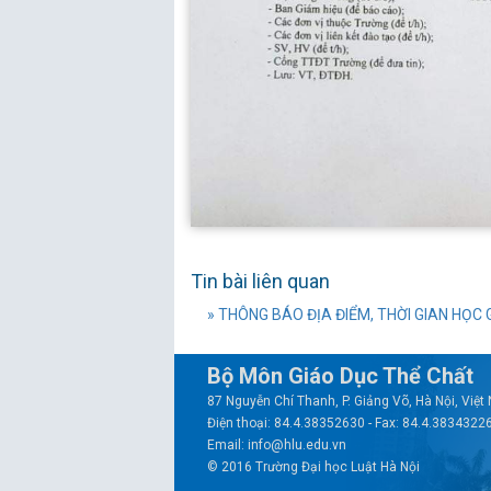
Tin bài liên quan
» THÔNG BÁO ĐỊA ĐIỂM, THỜI GIAN HỌC G
Bộ Môn Giáo Dục Thể Chất
87 Nguyễn Chí Thanh, P. Giảng Võ, Hà Nội, Việ
Điện thoại: 84.4.38352630 - Fax: 84.4.3834322
Email: info@hlu.edu.vn
© 2016 Trường Đại học Luật Hà Nội