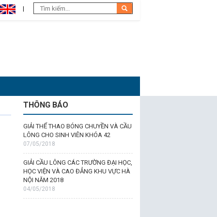
THÔNG BÁO
GIẢI THỂ THAO BÓNG CHUYỀN VÀ CẦU
LÔNG CHO SINH VIÊN KHÓA 42
07/05/2018
GIẢI CẦU LÔNG CÁC TRƯỜNG ĐẠI HỌC,
HỌC VIỆN VÀ CAO ĐẲNG KHU VỰC HÀ
NỘI NĂM 2018
04/05/2018