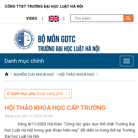
CỔNG TTĐT TRƯỜNG ĐẠI HỌC LUẬT HÀ NỘI
VIDEO
Bộ môn GDTC
TRƯỜNG ĐẠI HỌC LUẬT HÀ NỘI
Danh mục chính
Toggle
naviga
NGHIÊN CỨU KHOA HỌC
HỘI THẢO KHOA HỌC
☰ Danh mục phụ
(trượt sang phải → )
HỘI THẢO KHOA HỌC CẤP TRƯỜNG
Đăng vào 08/11/2023 00:00
Sáng 8/11/2023 Hội thảo "Công tác giáo dục thể chất Trường Đại
học Luật Hà Nội trong giai đoạn hiện nay" đã diễn ra trọng thể tại Trường
Đại học Luật Hà Nội